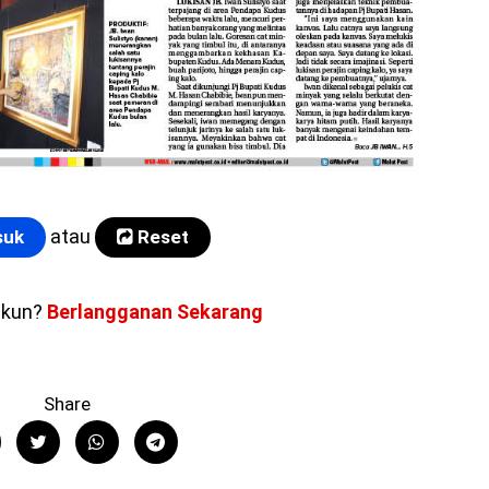
atau
uk
Reset
akun?
Berlangganan Sekarang
Share