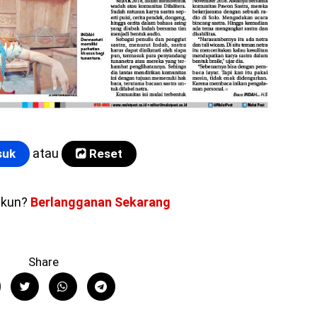
atau
uk
Reset
akun?
Berlangganan Sekarang
Share