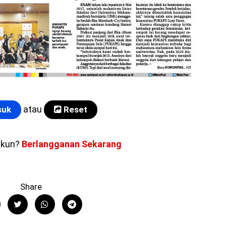
atau
uk
Reset
akun?
Berlangganan Sekarang
Share