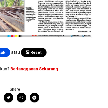
atau
uk
Reset
akun?
Berlangganan Sekarang
Share