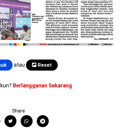
atau
uk
Reset
akun?
Berlangganan Sekarang
Share