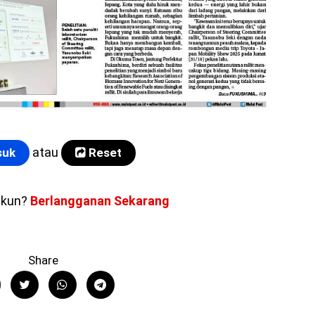
atau
uk
Reset
akun?
Berlangganan Sekarang
Share