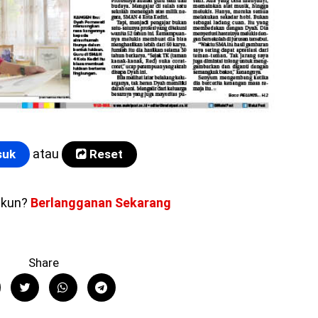
atau
uk
Reset
akun?
Berlangganan Sekarang
Share