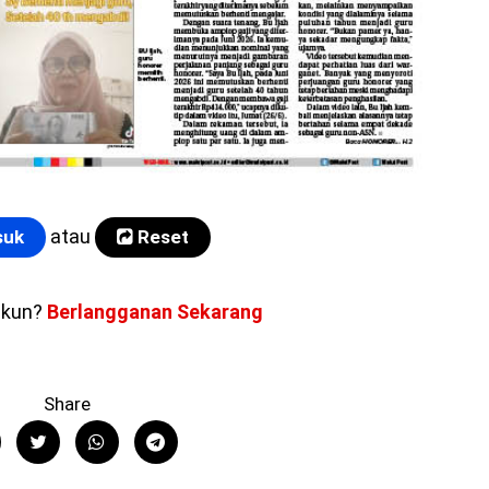
atau
uk
Reset
akun?
Berlangganan Sekarang
Share